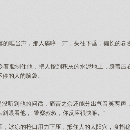
—
落的哐当声，那人痛哼一声，头往下垂，偏长的卷
冷着脸制住他，把人按到积灰的水泥地上，膝盖压
不停的人的脑袋。
像是没听到他的问话，痛苦之余还能分出气音笑两声
斜眼看他，“警察叔叔，你反应很快嘛。”
话，冰凉的枪口用力下压，抵住人的太阳穴，食指稳