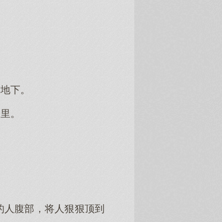
。
有地下。
子里。
的人腹部，将人狠狠顶到