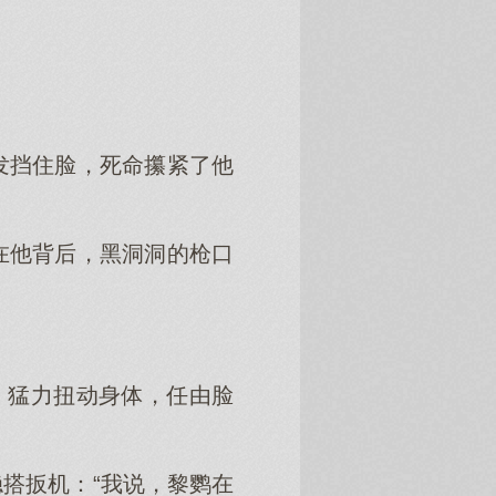
发挡住脸，死命攥紧了他
在他背后，黑洞洞的枪口
，猛力扭动身体，任由脸
搭扳机：“我说，黎鹦在