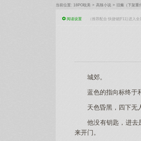
当前位置:
18PO耽美
>
高辣小说
>
旧瘢（下架重
阅读
设置
（推荐配合 快捷键[F11] 进
城郊。
蓝色的指向标终于
天色昏黑，四下无
他没有钥匙，进去
来开门。