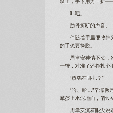
墙上，手下用力一折—
咔吧。
肋骨折断的声音。
伴随着手里硬物掉
的手想要挣脱。
周聿安神情不变，
一转，对准了还挣扎个
“黎鹦在哪儿？”
“哈、哈…”辛濡
摩擦上水泥地面，偏过头
周聿安沉着眼没说