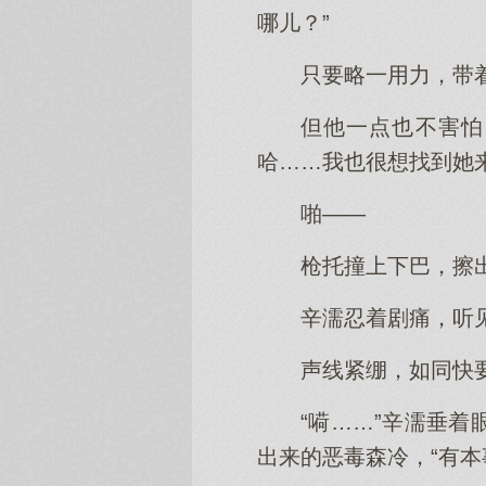
哪儿？”
只要略一用力，带
但他一点也不害怕
哈……我也很想找到她
啪——
枪托撞上下巴，擦
辛濡忍着剧痛，听
声线紧绷，如同快
“嗬……”辛濡垂
出来的恶毒森冷，“有本