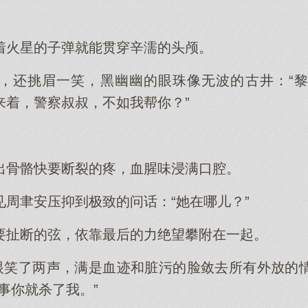
着火星的子弹就能贯穿辛濡的头颅。
，还挑眉一笑，黑幽幽的眼珠像无波的古井：“
来着，警察叔叔，不如我帮你？”
出骨骼快要断裂的疼，血腥味浸满口腔。
见周聿安压抑到极致的问话：“她在哪儿？”
要扯断的弦，依靠最后的力绝望攀附在一起。
着眼笑了两声，满是血迹和脏污的脸敛去所有外放的
事你就杀了我。”