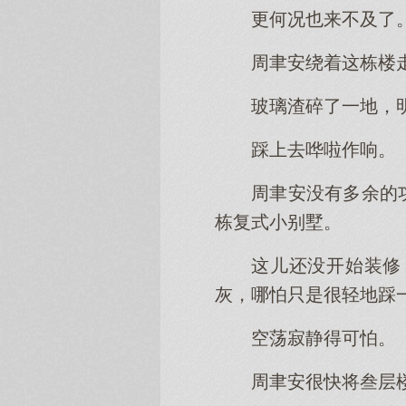
更何况也来不及了
周聿安绕着这栋楼
玻璃渣碎了一地，
踩上去哗啦作响。
周聿安没有多余的
栋复式小别墅。
这儿还没开始装修
灰，哪怕只是很轻地踩
空荡寂静得可怕。
周聿安很快将叁层