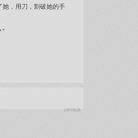
了她，用刀，割破她的手
”
18PO耽美