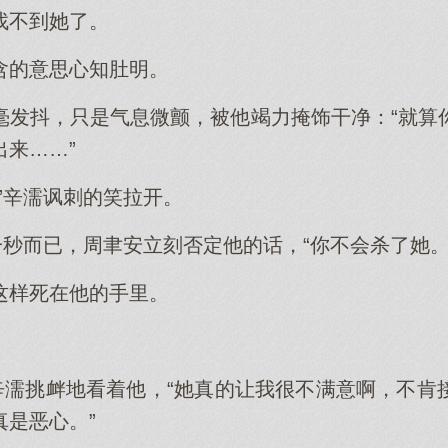
找不到她了。
含的意思心知肚明。
毫发抖，只是气息微颤，被他竭力掩饰干净：“就算
来……”
”辛濡讽刺的笑拉开。
一秒而已，周聿安立刻否定他的话，“你不会杀了她。
这样死在他的手里。
”辛濡挑衅地看着他，“她真的让我很不满意啊，不肯
真是恶心。”