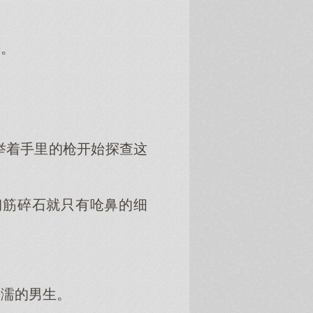
去。
举着手里的枪开始探查这
钢筋碎石就只有呛鼻的细
辛濡的男生。